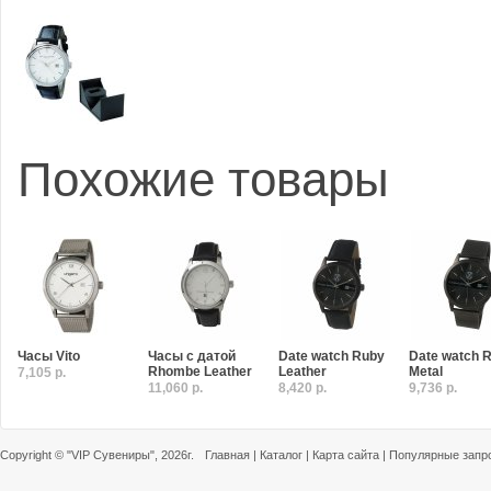
Похожие товары
Часы Vito
Часы с датой
Date watch Ruby
Date watch 
Rhombe Leather
Leather
Metal
7,105 р.
11,060 р.
8,420 р.
9,736 р.
Copyright ©
"VIP Сувениры"
, 2026г.
Главная
|
Каталог
|
Карта сайта
|
Популярные запр