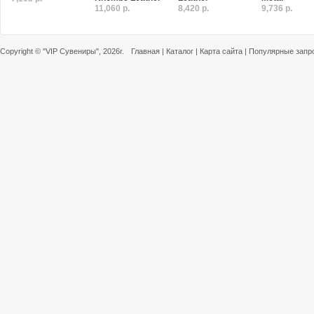
11,060 р.
8,420 р.
9,736 р.
Copyright ©
"VIP Сувениры"
, 2026г.
Главная
|
Каталог
|
Карта сайта
|
Популярные запр