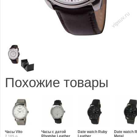
Похожие товары
Часы Vito
Часы с датой
Date watch Ruby
Date watch 
Rhombe Leather
Leather
Metal
7,105 р.