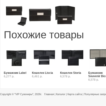
Похожие товары
Бумажник Label
Кошелек Liscia
Кошелек Storia
Бумажник
Souvenir Bic
6,277 р.
6,461 р.
6,578 р.
6,578 р.
Copyright ©
"VIP Сувениры"
, 2026г.
Главная
|
Каталог
|
Карта сайта
|
Популярные запр