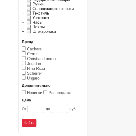
+
Ручки
Солнцезащитные очки
+
Текстиль
Упаковка
+
Часы
+
Чехлы
+
Электроника
Бренд
Cacharel
Cerruti
Christian Lacroix
Jourdan
Nina Ricci
Scherrer
Ungaro
Дополнительно
Новинки
Распродажа
Цена
От
до
руб.