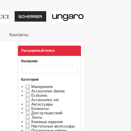
тивные подарки от из
Контакты
Расширеный поиск
Название
Категория
+
Maroquinerie
+
Accessories dames
+
Ecritoires
Accessories set
+
Аксессуары
+
Блокноты
+
Для путешествий
Зонты
+
Кожаные изделия
+
Настольные аксессуары
+
Подарочные наборы