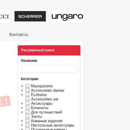
тивные подарки от из
Контакты
Расширеный поиск
Название
Категория
+
Maroquinerie
+
Accessories dames
+
Ecritoires
Accessories set
+
Аксессуары
+
Блокноты
+
Для путешествий
Зонты
+
Кожаные изделия
+
Настольные аксессуары
+
Подарочные наборы