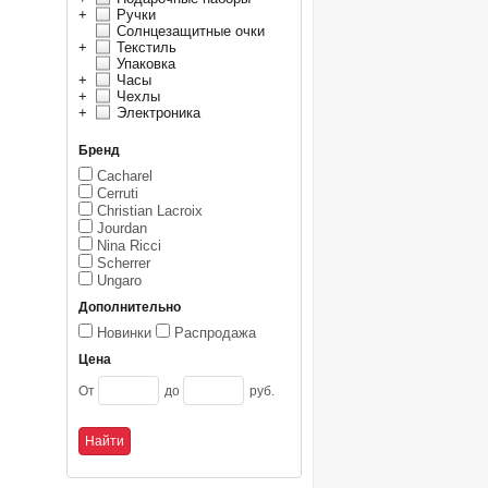
+
Ручки
Солнцезащитные очки
+
Текстиль
Упаковка
+
Часы
+
Чехлы
+
Электроника
Бренд
Cacharel
Cerruti
Christian Lacroix
Jourdan
Nina Ricci
Scherrer
Ungaro
Дополнительно
Новинки
Распродажа
Цена
От
до
руб.