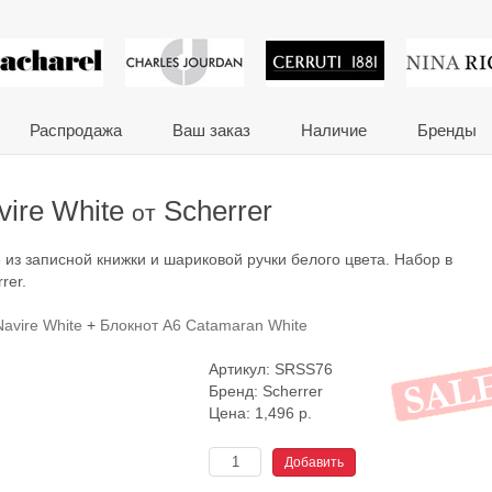
 сувениры и корпора
Распродажа
Ваш заказ
Наличие
Бренды
ire White
Scherrer
от
 из записной книжки и шариковой ручки белого цвета. Набор в
rer.
avire White
+
Блокнот A6 Catamaran White
Артикул:
SRSS76
Бренд:
Scherrer
Цена:
1,496
р.