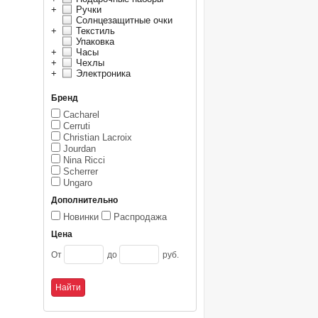
+
Ручки
Солнцезащитные очки
+
Текстиль
Упаковка
+
Часы
+
Чехлы
+
Электроника
Бренд
Cacharel
Cerruti
Christian Lacroix
Jourdan
Nina Ricci
Scherrer
Ungaro
Дополнительно
Новинки
Распродажа
Цена
От
до
руб.