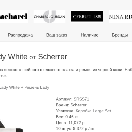
 сувениры и корпора
Распродажа
Ваш заказ
Наличие
Бренды
dy White
Scherrer
от
з женского шейного шелкового платка и ремня из черной кожи. Наб
rer.
Lady White
+
Ремень Lady
Артикул:
SRSS71
Бренд:
Scherrer
Упаковка:
Коробка Large Set
Вес: 0.46 кг.
Цена:
11,072
р.
10 штук: 9,372 р./шт.