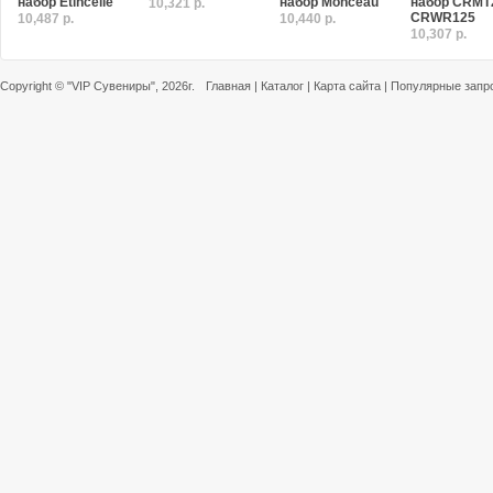
набор Etincelle
набор Monceau
набор CRMT
10,321 р.
CRWR125
10,487 р.
10,440 р.
10,307 р.
Copyright ©
"VIP Сувениры"
, 2026г.
Главная
|
Каталог
|
Карта сайта
|
Популярные запр