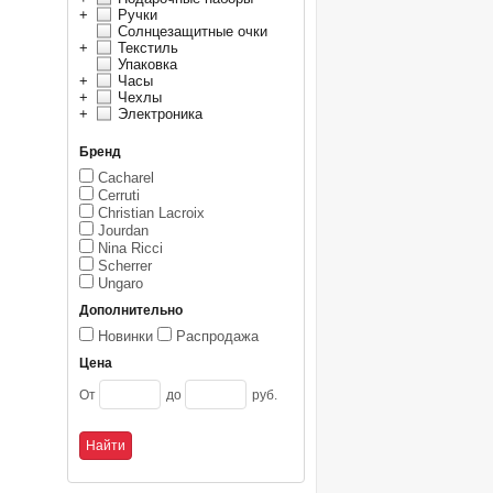
+
Ручки
Солнцезащитные очки
+
Текстиль
Упаковка
+
Часы
+
Чехлы
+
Электроника
Бренд
Cacharel
Cerruti
Christian Lacroix
Jourdan
Nina Ricci
Scherrer
Ungaro
Дополнительно
Новинки
Распродажа
Цена
От
до
руб.