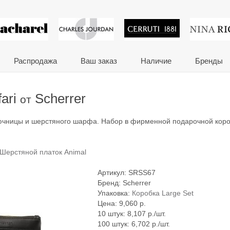
 сувениры и корпора
Распродажа
Ваш заказ
Наличие
Бренды
ari
Scherrer
от
ключницы и шерстяного шарфа. Набор в фирменной подарочной кор
Шерстяной платок Animal
Артикул:
SRSS67
Бренд:
Scherrer
Упаковка:
Коробка Large Set
Цена:
9,060
р.
10 штук: 8,107 р./шт.
100 штук: 6,702 р./шт.