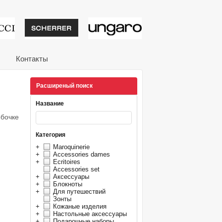
тивные подарки от из
Контакты
Расширеный поиск
Название
обочке
Категория
+
Maroquinerie
+
Accessories dames
+
Ecritoires
Accessories set
+
Аксессуары
+
Блокноты
+
Для путешествий
Зонты
+
Кожаные изделия
+
Настольные аксессуары
+
Подарочные наборы