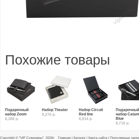
Похожие товары
Подарочный
Набор Theater
Набор Circuit
Подарочны
набор Zoom
Red line
набор Catam
9,276 р.
Blue
8,386 р.
8,934 р.
8,716 р.
Copyright ©
"VIP Сувениры"
, 2026г.
Главная
|
Каталог
|
Карта сайта
|
Популярные запр