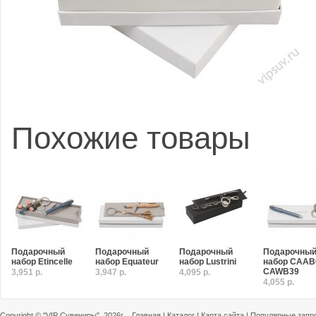
Похожие товары
Подарочный
Подарочный
Подарочный
Подарочны
набор Etincelle
набор Equateur
набор Lustrini
набор CAAB
CAWB39
3,951 р.
3,947 р.
4,095 р.
4,055 р.
Copyright ©
"VIP Сувениры"
, 2026г.
Главная
|
Каталог
|
Карта сайта
|
Популярные запр