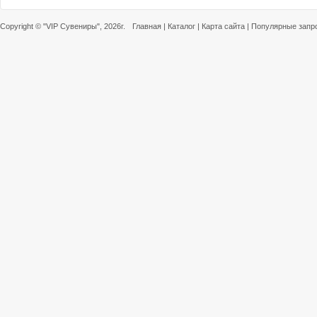
Copyright ©
"VIP Сувениры"
, 2026г.
Главная
|
Каталог
|
Карта сайта
|
Популярные запр