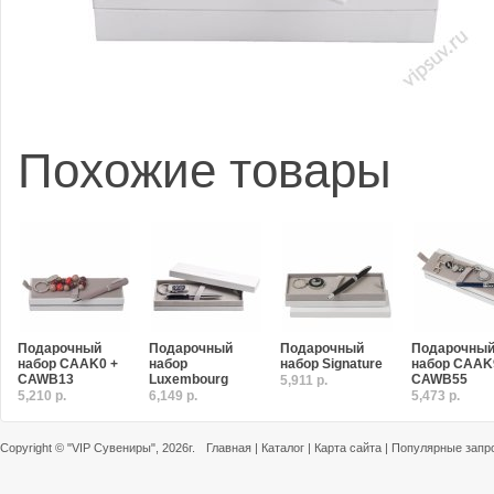
Похожие товары
Подарочный
Подарочный
Подарочный
Подарочны
набор CAAK0 +
набор
набор Signature
набор CAAK
CAWB13
Luxembourg
CAWB55
5,911 р.
5,210 р.
6,149 р.
5,473 р.
Copyright ©
"VIP Сувениры"
, 2026г.
Главная
|
Каталог
|
Карта сайта
|
Популярные запр