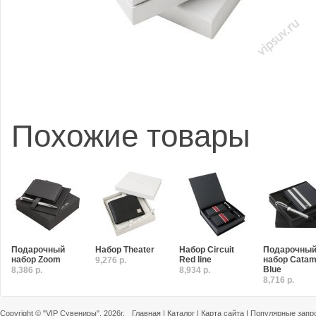
Похожие товары
Подарочный
Набор Theater
Набор Circuit
Подарочны
набор Zoom
Red line
набор Catam
9,276 р.
Blue
8,386 р.
8,934 р.
8,716 р.
Copyright ©
"VIP Сувениры"
, 2026г.
Главная
|
Каталог
|
Карта сайта
|
Популярные запр