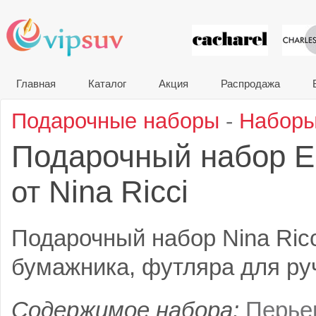
VIP сувени
Главная
Каталог
Акция
Распродажа
Подарочные наборы
-
Наборы
Подарочный набор E
Nina Ricci
от
Подарочный набор Nina Ricc
бумажника, футляра для руч
Содержимое набора:
Перье