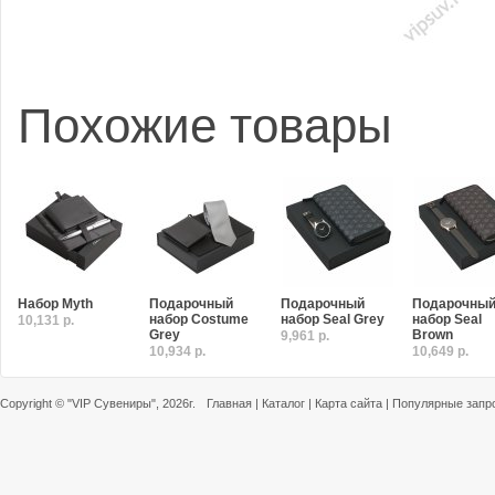
Похожие товары
Набор Myth
Подарочный
Подарочный
Подарочны
набор Costume
набор Seal Grey
набор Seal
10,131 р.
Grey
Brown
9,961 р.
10,934 р.
10,649 р.
Copyright ©
"VIP Сувениры"
, 2026г.
Главная
|
Каталог
|
Карта сайта
|
Популярные запр