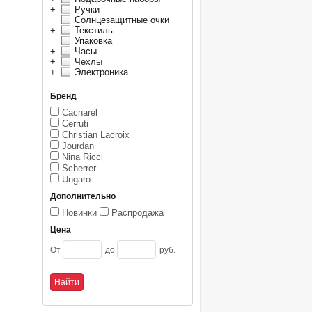
+
Ручки
Солнцезащитные очки
+
Текстиль
Упаковка
+
Часы
+
Чехлы
+
Электроника
Бренд
Cacharel
Cerruti
Christian Lacroix
Jourdan
Nina Ricci
Scherrer
Ungaro
Дополнительно
Новинки
Распродажа
Цена
От
до
руб.