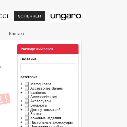
тивные подарки от из
Контакты
Расширеный поиск
Название
я
Категория
+
Maroquinerie
+
Accessories dames
+
Ecritoires
Accessories set
+
Аксессуары
+
Блокноты
+
Для путешествий
Зонты
+
Кожаные изделия
+
Настольные аксессуары
+
Подарочные наборы