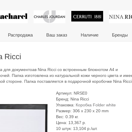
 сувениры и корпора
Распродажа
Ваш заказ
Наличие
Бренды
 Ricci
а для документоав Nina Ricci со встроенным блокнотом A4 и
ей. Папка изготовлена из натуральной кожи черного цвета и име
вой стороне. Папка поставляется в подарочной коробочке Nina Ricci
Артикул:
NRSE0
Бренд:
Nina Ricci
Упаковка:
Коробка Folder white
Размер: 306 x 230 x 20 mm
Вес: 0.39 кг.
Цена:
13,367
р.
10 штук: 13,104 р./шт.