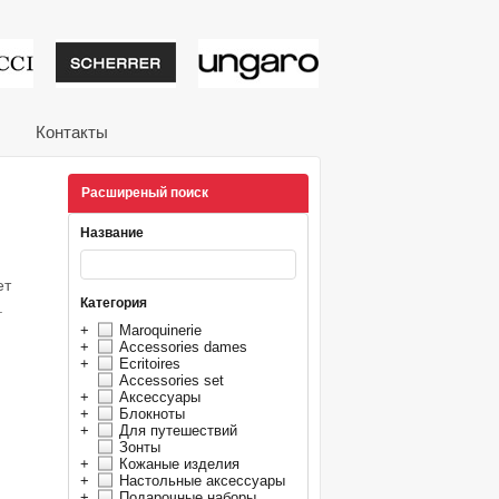
тивные подарки от из
Контакты
Расширеный поиск
Название
ет
Категория
.
+
Maroquinerie
+
Accessories dames
+
Ecritoires
Accessories set
+
Аксессуары
+
Блокноты
+
Для путешествий
Зонты
+
Кожаные изделия
+
Настольные аксессуары
+
Подарочные наборы