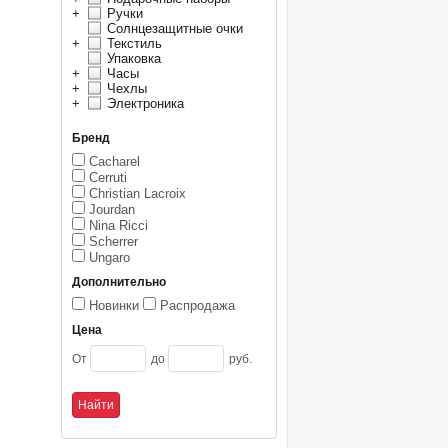
+
Ручки
Солнцезащитные очки
+
Текстиль
Упаковка
+
Часы
+
Чехлы
+
Электроника
Бренд
Cacharel
Cerruti
Christian Lacroix
Jourdan
Nina Ricci
Scherrer
Ungaro
Дополнительно
Новинки
Распродажа
Цена
От
до
руб.