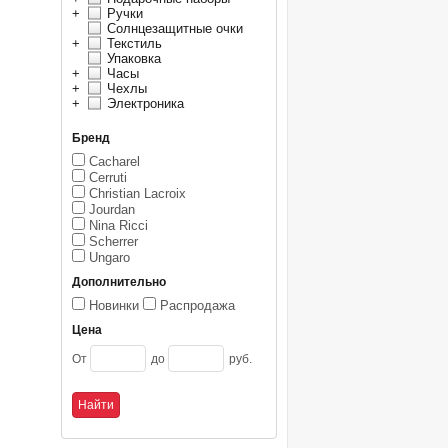
+
Ручки
Солнцезащитные очки
+
Текстиль
Упаковка
+
Часы
+
Чехлы
+
Электроника
Бренд
Cacharel
Cerruti
Christian Lacroix
Jourdan
Nina Ricci
Scherrer
Ungaro
Дополнительно
Новинки
Распродажа
Цена
От
до
руб.