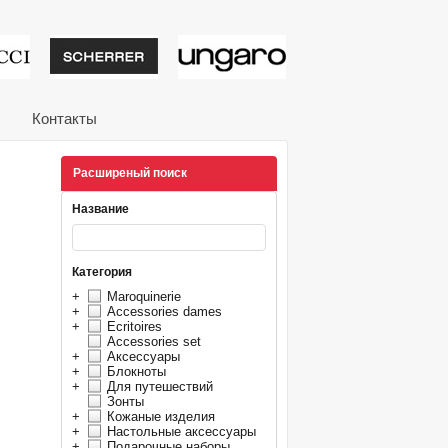
тивные подарки от из
Контакты
Расширеный поиск
Название
Категория
+
Maroquinerie
+
Accessories dames
+
Ecritoires
Accessories set
+
Аксессуары
+
Блокноты
+
Для путешествий
Зонты
+
Кожаные изделия
+
Настольные аксессуары
+
Подарочные наборы