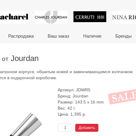
 сувениры и корпора
Распродажа
Ваш заказ
Наличие
Бренды
m
Jourdan
от
 латунном корпусе, обшитым кожей и завинчивающимся колпачком.
тся в подарочной коробочке.
Артикул:
JDWR5
Бренд:
Jourdan
Размер: 143.5 x 16 mm
Вес: 42 г.
Цена:
1,395
р.