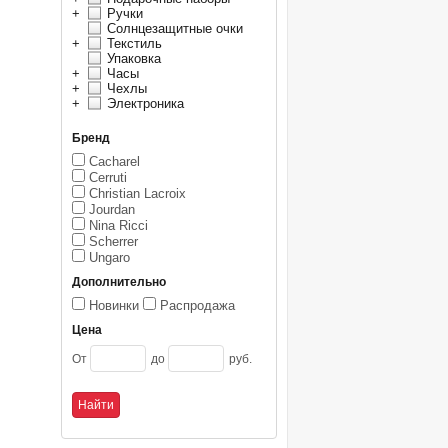
+
Ручки
Солнцезащитные очки
+
Текстиль
Упаковка
+
Часы
+
Чехлы
+
Электроника
Бренд
Cacharel
Cerruti
Christian Lacroix
Jourdan
Nina Ricci
Scherrer
Ungaro
Дополнительно
Новинки
Распродажа
Цена
От
до
руб.