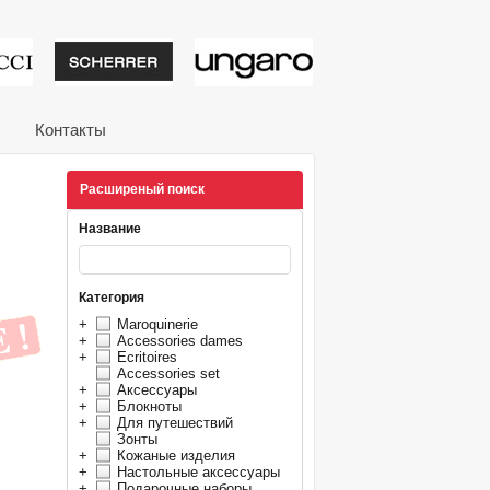
тивные подарки от из
Контакты
Расширеный поиск
Название
Категория
+
Maroquinerie
+
Accessories dames
+
Ecritoires
Accessories set
+
Аксессуары
+
Блокноты
+
Для путешествий
Зонты
+
Кожаные изделия
+
Настольные аксессуары
+
Подарочные наборы