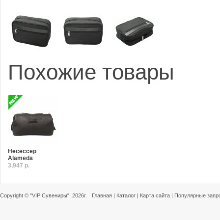
Похожие товары
Несессер
Alameda
3,947 р.
Copyright ©
"VIP Сувениры"
, 2026г.
Главная
|
Каталог
|
Карта сайта
|
Популярные запр