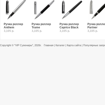
Ручка роллер
Ручка роллер
Ручка роллер
Ручка ролл
Anthem
Trame
Caprice Black
Partner
3,105 р.
3,105 р.
3,105 р.
3,105 р.
Copyright ©
"VIP Сувениры"
, 2026г.
Главная
|
Каталог
|
Карта сайта
|
Популярные запр