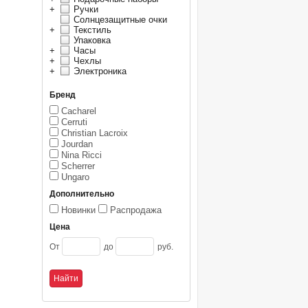
+
Ручки
Солнцезащитные очки
+
Текстиль
Упаковка
+
Часы
+
Чехлы
+
Электроника
Бренд
Cacharel
Cerruti
Christian Lacroix
Jourdan
Nina Ricci
Scherrer
Ungaro
Дополнительно
Новинки
Распродажа
Цена
От
до
руб.