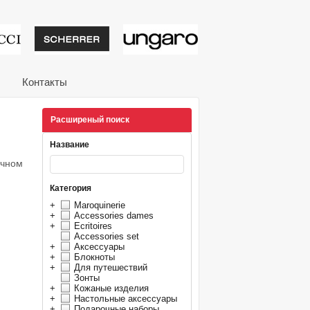
тивные подарки от из
Контакты
Расширеный поиск
Название
очном
Категория
+
Maroquinerie
+
Accessories dames
+
Ecritoires
Accessories set
+
Аксессуары
+
Блокноты
+
Для путешествий
Зонты
+
Кожаные изделия
+
Настольные аксессуары
+
Подарочные наборы