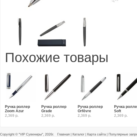
Похожие товары
Ручка роллер
Ручка роллер
Ручка роллер
Ручка ролл
Zoom Azur
Grade
Orfèvre
Soft
2,369 р.
2,369 р.
2,369 р.
2,369 р.
Copyright ©
"VIP Сувениры"
, 2026г.
Главная
|
Каталог
|
Карта сайта
|
Популярные запр