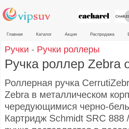
VIP сувени
Главная
Каталог
Акция
Распродажа
Ручки
-
Ручки роллеры
Ручка роллер Zebra
Роллерная ручка CerrutiZeb
Zebra в металлическом корп
чередующимися черно-белы
Картридж Schmidt SRC 888 