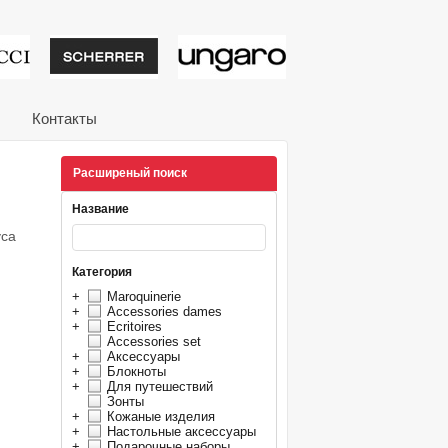
тивные подарки от из
Контакты
Расширеный поиск
Название
уса
Категория
+
Maroquinerie
+
Accessories dames
+
Ecritoires
Accessories set
+
Аксессуары
+
Блокноты
+
Для путешествий
Зонты
+
Кожаные изделия
+
Настольные аксессуары
+
Подарочные наборы