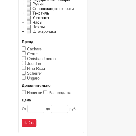
+
Ручки
Солнцезащитные очки
+
Текстиль
Упаковка
+
Часы
+
Чехлы
+
Электроника
Бренд
Cacharel
Cerruti
Christian Lacroix
Jourdan
Nina Ricci
Scherrer
Ungaro
Дополнительно
Новинки
Распродажа
Цена
От
до
руб.