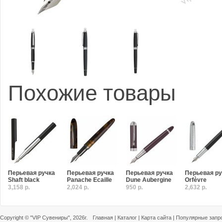
Похожие товары
Перьевая ручка
Перьевая ручка
Перьевая ручка
Перьевая ру
Shaft black
Panache Ecaille
Dune Aubergine
Orfèvre
3,158 р.
2,024 р.
950 р.
2,632 р.
Copyright ©
"VIP Сувениры"
, 2026г.
Главная
|
Каталог
|
Карта сайта
|
Популярные запр