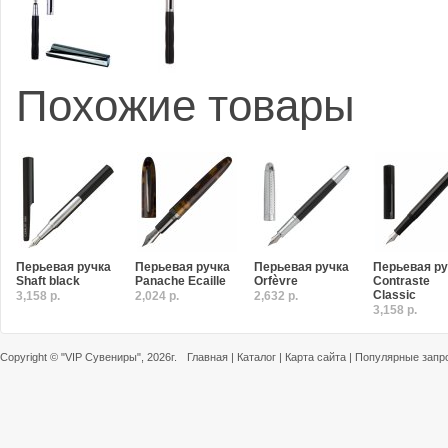
Похожие товары
Перьевая ручка
Перьевая ручка
Перьевая ручка
Перьевая ру
Shaft black
Panache Ecaille
Orfèvre
Contraste
Classic
3,158 р.
2,024 р.
2,632 р.
3,158 р.
Copyright ©
"VIP Сувениры"
, 2026г.
Главная
|
Каталог
|
Карта сайта
|
Популярные запр