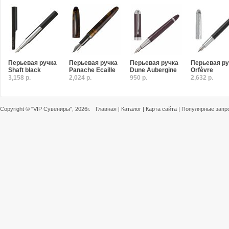
Перьевая ручка
Перьевая ручка
Перьевая ручка
Перьевая ру
Shaft black
Panache Ecaille
Dune Aubergine
Orfèvre
3,158 р.
2,024 р.
950 р.
2,632 р.
Copyright ©
"VIP Сувениры"
, 2026г.
Главная
|
Каталог
|
Карта сайта
|
Популярные запр