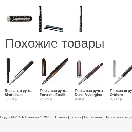
Похожие товары
Перьевая ручка
Перьевая ручка
Перьевая ручка
Перьевая ру
Shaft black
Panache Ecaille
Dune Aubergine
Orfèvre
3,158 р.
2,024 р.
950 р.
2,632 р.
Copyright ©
"VIP Сувениры"
, 2026г.
Главная
|
Каталог
|
Карта сайта
|
Популярные запр