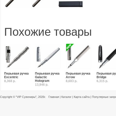
Похожие товары
Перьевая ручка
Перьевая ручка
Перьевая ручка
Перьевая ру
Excentric
Galactic
Arrow
Bridge
Hologram
8,368 р.
8,683 р.
6,315 р.
13,946 р.
Copyright ©
"VIP Сувениры"
, 2026г.
Главная
|
Каталог
|
Карта сайта
|
Популярные запр