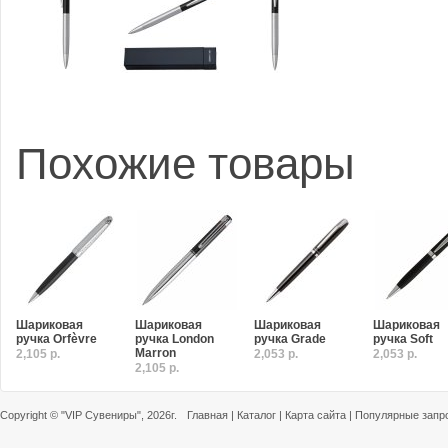
Похожие товары
Шариковая
Шариковая
Шариковая
Шариковая
ручка Orfèvre
ручка London
ручка Grade
ручка Soft
Marron
2,105 р.
2,053 р.
2,053 р.
2,105 р.
Copyright ©
"VIP Сувениры"
, 2026г.
Главная
|
Каталог
|
Карта сайта
|
Популярные запр