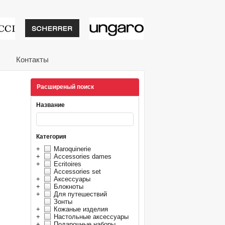
тивные подарки от из
Контакты
Расширеный поиск
Название
Категория
+
Maroquinerie
+
Accessories dames
+
Ecritoires
Accessories set
+
Аксессуары
+
Блокноты
+
Для путешествий
Зонты
+
Кожаные изделия
+
Настольные аксессуары
+
Подарочные наборы