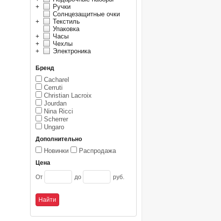
+
Ручки
Солнцезащитные очки
+
Текстиль
Упаковка
+
Часы
+
Чехлы
+
Электроника
Бренд
Cacharel
Cerruti
Christian Lacroix
Jourdan
Nina Ricci
Scherrer
Ungaro
Дополнительно
Новинки
Распродажа
Цена
От
до
руб.