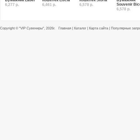
Бумажник Label
Кошелек Liscia
Кошелек Storia
Бумажник
Souvenir Bic
6,277 р.
6,461 р.
6,578 р.
6,578 р.
Copyright ©
"VIP Сувениры"
, 2026г.
Главная
|
Каталог
|
Карта сайта
|
Популярные запр