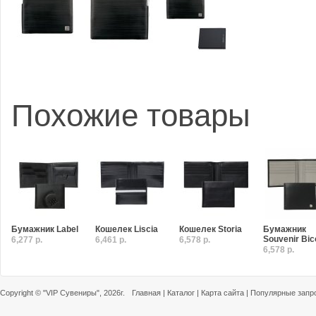
Похожие товары
Бумажник Label
Кошелек Liscia
Кошелек Storia
Бумажник
Souvenir Bic
6,277 р.
6,461 р.
6,578 р.
6,578 р.
Copyright ©
"VIP Сувениры"
, 2026г.
Главная
|
Каталог
|
Карта сайта
|
Популярные запр