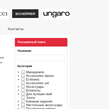
тивные подарки от из
Контакты
Расширеный поиск
Название
има
 и
Категория
+
Maroquinerie
+
Accessories dames
+
Ecritoires
Accessories set
+
Аксессуары
+
Блокноты
+
Для путешествий
Зонты
+
Кожаные изделия
+
Настольные аксессуары
+
Подарочные наборы