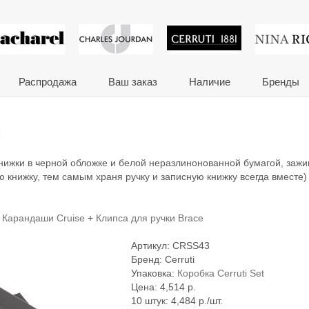
 сувениры и корпора
Распродажа
Ваш заказ
Наличие
Бренды
i
книжки в черной обложке и белой неразлинонованной бумагой, заж
ю книжку, тем самым храня ручку и записную книжку всегда вместе)
+
Карандаши Cruise
+
Клипса для ручки Brace
Артикул:
CRSS43
Бренд:
Cerruti
Упаковка:
Коробка Cerruti Set
Цена:
4,514
р.
10 штук: 4,484 р./шт.