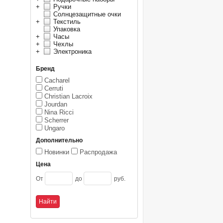
+
Ручки
Солнцезащитные очки
+
Текстиль
Упаковка
+
Часы
+
Чехлы
+
Электроника
Бренд
Cacharel
Cerruti
Christian Lacroix
Jourdan
Nina Ricci
Scherrer
Ungaro
Дополнительно
Новинки
Распродажа
Цена
От
до
руб.