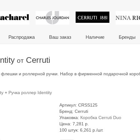
 сувениры и корпора
Распродажа
Ваш заказ
Наличие
Бренды
ntity
Cerruti
от
usb флешки и роллерной ручки. Набор в фирменной подарочной коро
ty
+
Ручка роллер Identity
Артикул:
CRSS125
Бренд:
Cerruti
Упаковка:
Коробка Cerruti Duo
Цена:
7,281
р.
100 штук: 6,261 р./шт.