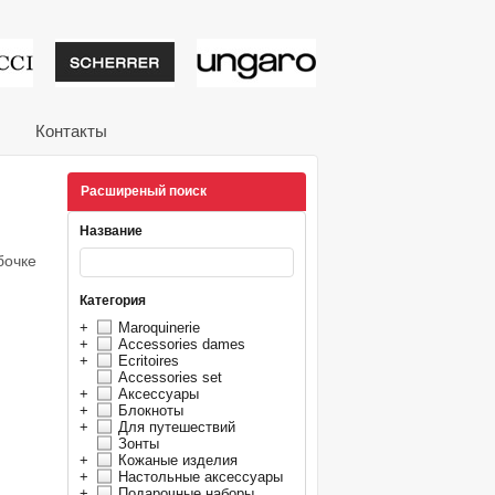
тивные подарки от из
Контакты
Расширеный поиск
Название
бочке
Категория
+
Maroquinerie
+
Accessories dames
+
Ecritoires
Accessories set
+
Аксессуары
+
Блокноты
+
Для путешествий
Зонты
+
Кожаные изделия
+
Настольные аксессуары
+
Подарочные наборы