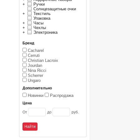
+
Ручки
Солнцезащитные очки
+
Текстиль
Упаковка
+
Часы
+
Чехлы
+
Электроника
Бренд
Cacharel
Cerruti
Christian Lacroix
Jourdan
Nina Ricci
Scherrer
Ungaro
Дополнительно
Новинки
Распродажа
Цена
От
до
руб.