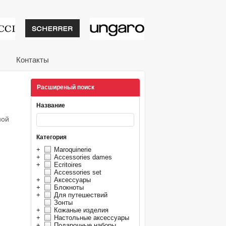
тивные подарки от из
Контакты
Расширеный поиск
Название
ной
Категория
+
Maroquinerie
+
Accessories dames
+
Ecritoires
Accessories set
+
Аксессуары
+
Блокноты
+
Для путешествий
Зонты
+
Кожаные изделия
+
Настольные аксессуары
+
Подарочные наборы