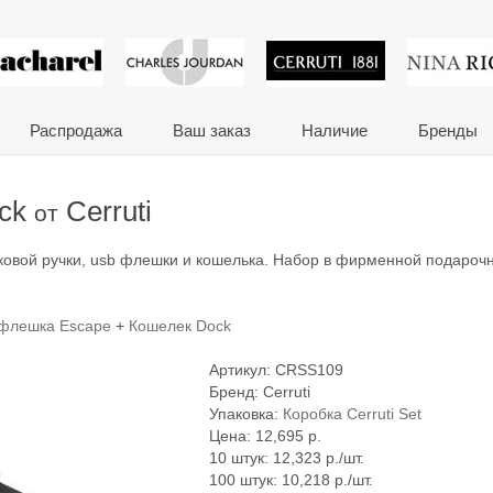
 сувениры и корпора
Распродажа
Ваш заказ
Наличие
Бренды
ock
Cerruti
от
ковой ручки, usb флешки и кошелька. Набор в фирменной подароч
флешка Escape
+
Кошелек Dock
Артикул:
CRSS109
Бренд:
Cerruti
Упаковка:
Коробка Cerruti Set
Цена:
12,695
р.
10 штук: 12,323 р./шт.
100 штук: 10,218 р./шт.