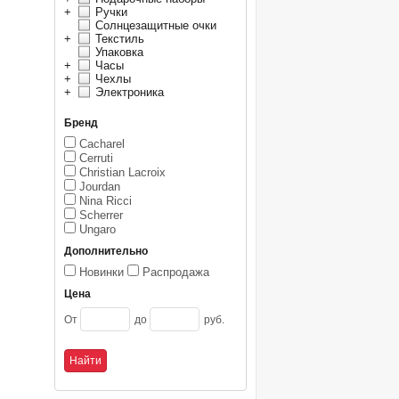
+
Ручки
Солнцезащитные очки
+
Текстиль
Упаковка
+
Часы
+
Чехлы
+
Электроника
Бренд
Cacharel
Cerruti
Christian Lacroix
Jourdan
Nina Ricci
Scherrer
Ungaro
Дополнительно
Новинки
Распродажа
Цена
От
до
руб.