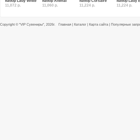
набор Lady White
набор Animal
набор Corsaire
набор Lady 
11,072 р.
11,060 р.
11,224 р.
11,224 р.
Copyright ©
"VIP Сувениры"
, 2026г.
Главная
|
Каталог
|
Карта сайта
|
Популярные запр