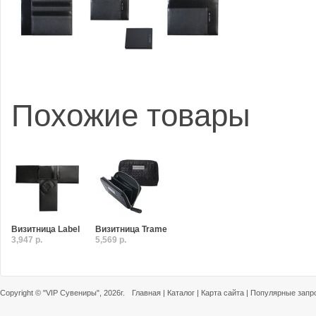
Похожие товары
Визитница Label
Визитница Trame
3,947 р.
5,569 р.
Copyright ©
"VIP Сувениры"
, 2026г.
Главная
|
Каталог
|
Карта сайта
|
Популярные запр