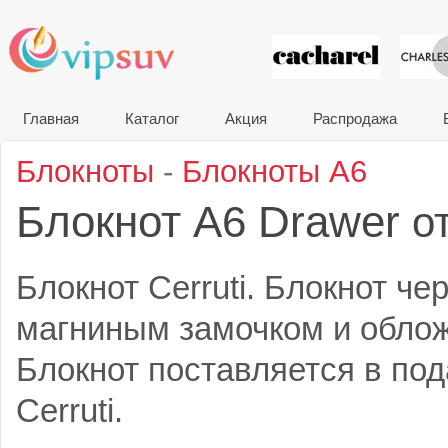
VIP сувени
Главная
Каталог
Акция
Распродажа
Блокноты
-
Блокноты A6
Блокнот A6 Drawer
о
Блокнот Cerruti. Блокнот че
магниным замочком и облож
Блокнот поставляется в по
Cerruti.