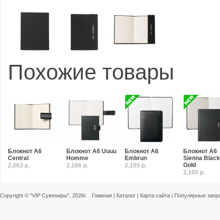
Похожие товары
Блокнот A6
Блокнот A6 Uuuu
Блокнот A6
Блокнот A6
Central
Homme
Embrun
Sienna Black
Gold
2,063 р.
2,186 р.
2,105 р.
2,105 р.
Copyright ©
"VIP Сувениры"
, 2026г.
Главная
|
Каталог
|
Карта сайта
|
Популярные запр