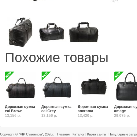
Похожие товары
Дорожная сумка
Дорожная сумка
Дорожная сумка
Дорожная с
eal Brown
eal Grey
anorama
amage
13,156 р.
13,156 р.
13,420 р.
29,075 р.
Copyright ©
"VIP Сувениры"
, 2026г.
Главная
|
Каталог
|
Карта сайта
|
Популярные запр