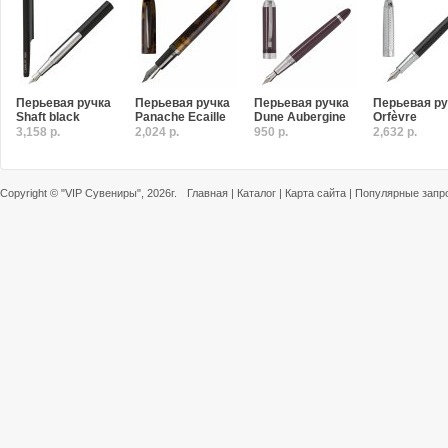
Перьевая ручка
Перьевая ручка
Перьевая ручка
Перьевая ру
Shaft black
Panache Ecaille
Dune Aubergine
Orfèvre
3,158 р.
2,024 р.
950 р.
2,632 р.
Copyright ©
"VIP Сувениры"
, 2026г.
Главная
|
Каталог
|
Карта сайта
|
Популярные запр