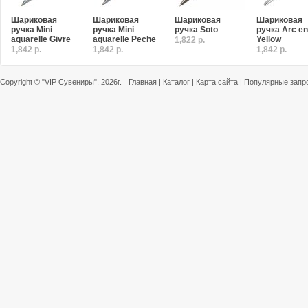
Шариковая
Шариковая
Шариковая
Шариковая
ручка Mini
ручка Mini
ручка Soto
ручка Arc en 
aquarelle Givre
aquarelle Peche
Yellow
1,822 р.
1,842 р.
1,842 р.
1,842 р.
Copyright ©
"VIP Сувениры"
, 2026г.
Главная
|
Каталог
|
Карта сайта
|
Популярные запр