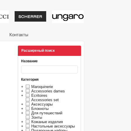
тивные подарки от из
Контакты
Расширеный поиск
Название
Категория
+
Maroquinerie
+
Accessories dames
+
Ecritoires
Accessories set
+
Аксессуары
+
Блокноты
+
Для путешествий
Зонты
+
Кожаные изделия
+
Настольные аксессуары
+
Подарочные наборы