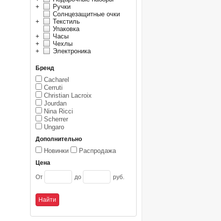
+
Ручки
Солнцезащитные очки
+
Текстиль
Упаковка
+
Часы
+
Чехлы
+
Электроника
Бренд
Cacharel
Cerruti
Christian Lacroix
Jourdan
Nina Ricci
Scherrer
Ungaro
Дополнительно
Новинки
Распродажа
Цена
От
до
руб.