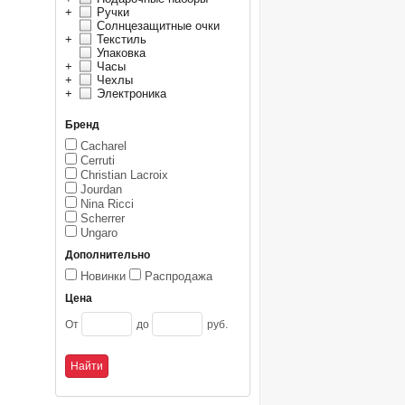
+
Ручки
Солнцезащитные очки
+
Текстиль
Упаковка
+
Часы
+
Чехлы
+
Электроника
Бренд
Cacharel
Cerruti
Christian Lacroix
Jourdan
Nina Ricci
Scherrer
Ungaro
Дополнительно
Новинки
Распродажа
Цена
От
до
руб.