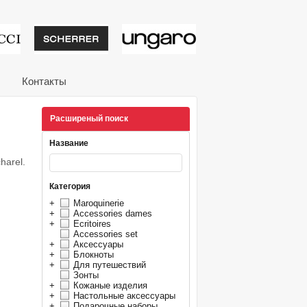
тивные подарки от из
Контакты
Расширеный поиск
Название
harel.
Категория
+
Maroquinerie
+
Accessories dames
+
Ecritoires
Accessories set
+
Аксессуары
+
Блокноты
+
Для путешествий
Зонты
+
Кожаные изделия
+
Настольные аксессуары
+
Подарочные наборы