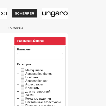
тивные подарки от из
Контакты
Расширеный поиск
Название
Категория
+
Maroquinerie
+
Accessories dames
+
Ecritoires
Accessories set
+
Аксессуары
+
Блокноты
+
Для путешествий
Зонты
+
Кожаные изделия
+
Настольные аксессуары
+
Подарочные наборы