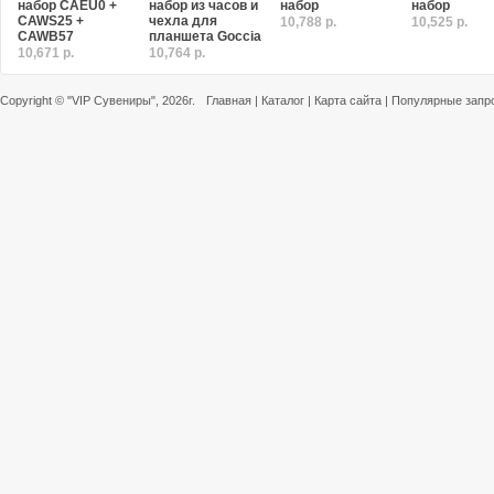
набор CAEU0 +
набор из часов и
набор
набор
CAWS25 +
чехла для
10,788 р.
10,525 р.
CAWB57
планшета Goccia
10,671 р.
10,764 р.
Copyright ©
"VIP Сувениры"
, 2026г.
Главная
|
Каталог
|
Карта сайта
|
Популярные запр