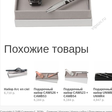
Похожие товары
Набор Arc en ciel
Подарочный
Подарочный
Подарочны
набор CAWS26 +
набор CAWS23 +
набор UNWB
6,710 р.
CAWB53
CAWB54
UNWR4
6,184 р.
6,184 р.
4,947 р.
Copyright ©
"VIP Сувениры"
, 2026г.
Главная
|
Каталог
|
Карта сайта
|
Популярные запр