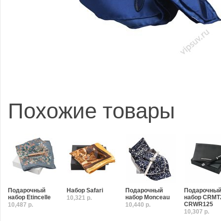
Похожие товары
Подарочный
Набор Safari
Подарочный
Подарочны
набор Etincelle
набор Monceau
набор CRMT
10,321 р.
CRWR125
10,487 р.
10,440 р.
10,307 р.