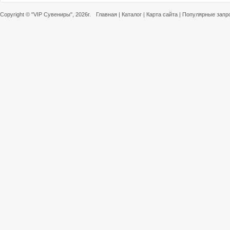
Copyright ©
"VIP Сувениры"
, 2026г.
Главная
|
Каталог
|
Карта сайта
|
Популярные запр