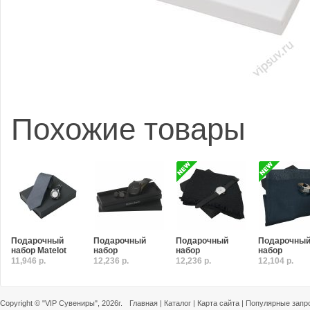
Похожие товары
Подарочный
Подарочный
Подарочный
Подарочны
набор Matelot
набор
набор
набор
11,946 р.
12,236 р.
12,236 р.
12,104 р.
Copyright ©
"VIP Сувениры"
, 2026г.
Главная
|
Каталог
|
Карта сайта
|
Популярные запр