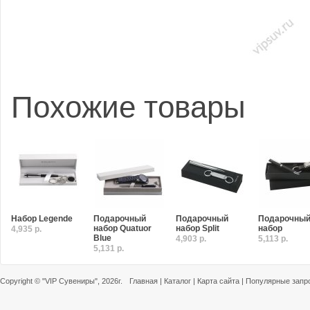
Похожие товары
Набор Legende
Подарочный
Подарочный
Подарочны
набор Quatuor
набор Split
набор
4,935 р.
Blue
4,903 р.
5,113 р.
5,131 р.
Copyright ©
"VIP Сувениры"
, 2026г.
Главная
|
Каталог
|
Карта сайта
|
Популярные запр